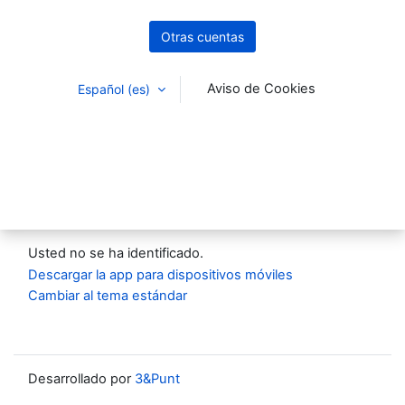
Otras cuentas
Aviso de Cookies
Español ‎(es)‎
Usted no se ha identificado.
Descargar la app para dispositivos móviles
Cambiar al tema estándar
Descarga la app
Facebook
Twitter
Instagram
LinkedIn
Youtube
Visita nuestra web
Desarrollado por
3&Punt