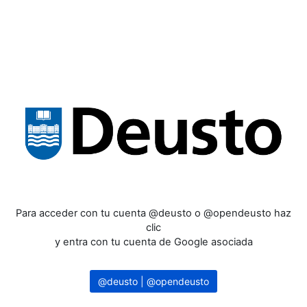
Salta al contenido principal
Para acceder con tu cuenta @deusto o @opendeusto haz
clic
y entra con tu cuenta de Google asociada
@deusto | @opendeusto